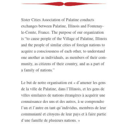
Sister Cities Association of Palatine con­ducts
exchanges between Palatine, Illinois and Fontenay-
le-Comte, France. The pur­pose of our orga­ni­za­tion
is “to cause peo­ple of the Village of Palatine, Illinois
and the peo­ple of sim­i­lar cities of for­eign nations to
acquire a con­scious­ness of each other, to under­stand
one another as indi­vid­u­als, as mem­bers of their com­
mu­nity, as cit­i­zens of their coun­try, and as a part of
a fam­ily of nations.”
Le but de notre organ­i­sa­tion est « d’amener les gens
de la ville de Palatine, dans l’Illinois, et les gens de
villes sim­i­laires de nations étrangères à acquérir une
con­nais­sance des uns et des autres, à se com­pren­dre
l’un et l’autre en tant qu’individus, mem­bres de leur
com­mu­nauté et citoyens de leur pays et à faire par­tie
d’une famille de plusieurs nations. »