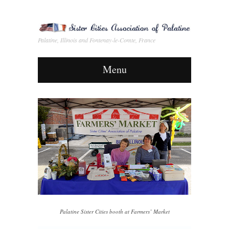
Palatine, Illinois and Fontenay-le-Comte, France
Menu
Palatine Sister Cities booth at Farmers’ Market